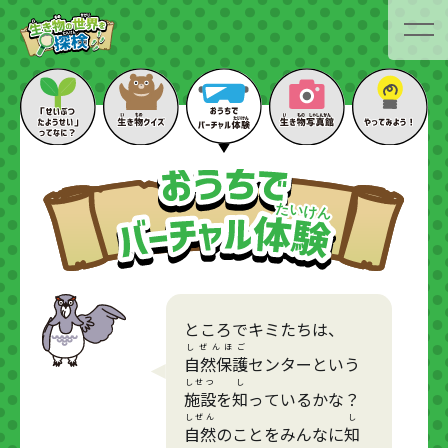
ところでキミたちは、
しぜんほご
自然保護
センターという
しせつ
し
施設
を
知
っているかな？
しぜん
し
自然
のことをみんなに
知