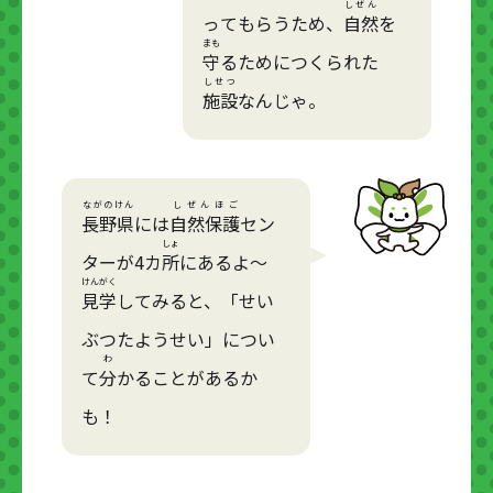
しぜん
ってもらうため、
自然
を
まも
守
るためにつくられた
しせつ
施設
なんじゃ。
ながのけん
しぜんほご
長野県
には
自然保護
セン
しょ
ターが4カ
所
にあるよ～
けんがく
見学
してみると、「せい
ぶつたようせい」につい
わ
て
分
かることがあるか
も！