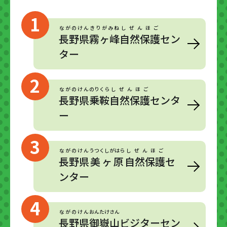
ながのけん
きりがみね
しぜんほご
長野県
霧ヶ峰
自然保護
セン
ター
ながのけん
のりくら
しぜんほご
長野県
乗鞍
自然保護
センタ
ー
ながのけん
うつくしがはら
しぜんほご
長野県
美ヶ原
自然保護
セ
ンター
ながのけん
おんたけさん
長野県
御嶽山
ビジターセン