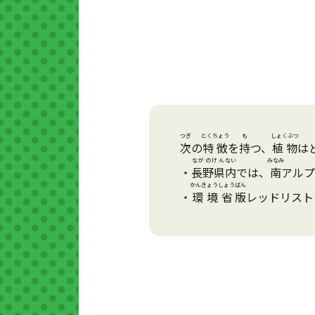
つぎ
とくちょう
も
しょくぶつ
次
の
特徴
を
持
つ、
植物
は
ながのけん
ない
みなみ
・
長野県
内
では、
南
アルプ
かんきょうしょう
ばん
・
環境省
版
レッドリスト