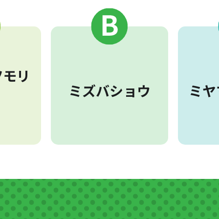
ツモリ
ミズバショウ
ミヤ