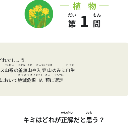
植物
1
だい
もん
第
問
どれでしょう。
さんけい
かまなしやま
にゅうかさやま
じせい
ス
山系
の
釜無山
や
入笠山
のみに
自生
ぜつめつきぐ
いちえー
るい
せんてい
において
絶滅危惧
IA
類
に
選定
せいかい
おも
キミはどれが
正解
だと
思
う？