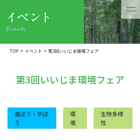
TOP
イベント
第3回いいじま環境フェア
第3回いいじま環境フェア
選ぼう・学ぼ
環
生物多様
う
境
性