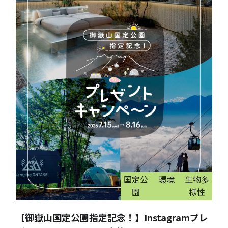
国定公
環境
生物多
園
様性
【御嶽山国定公園指定記念！】Instagramプレ