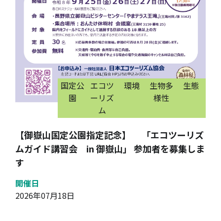
国定公
エコツ
環境
生物多
生態
園
ーリズ
様性
ム
【御嶽山国定公園指定記念】 「エコツーリズ
ムガイド講習会 in 御嶽山」 参加者を募集しま
す
開催日
2026年07月18日